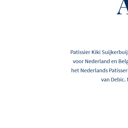
Alle weergeven
Ontdek alle recepten
Ontdek alle tips en verhalen
Patissier Kiki Suijkerbui
voor Nederland en Belgi
het Nederlands Patisser
van Debic. 