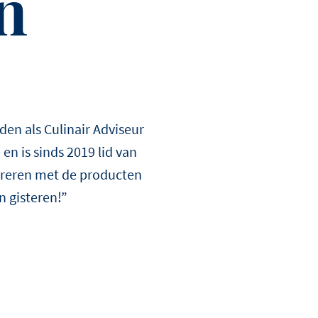
n
eatie met een
ONTDEK
ONTDEK
MEER
MEER
eden als Culinair Adviseur
en is sinds 2019 lid van
pireren met de producten
n gisteren!”