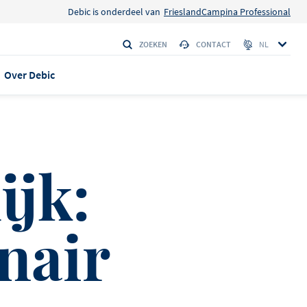
Debic is onderdeel van
FrieslandCampina Professional
ZOEKEN
CONTACT
NL
Over Debic
 EN VERHALEN
ijk:
anca max
isserie
nair
eplus
 Amerikaanse
den
LE 95
 verschijning