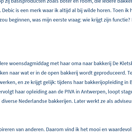
 zij basisproducten zoals boter en room, die iedere bakker
Debic is een merk waar ik altijd al bij wilde horen. Toen i
 zou beginnen, was mijn eerste vraag: wie krijgt zijn functie?
 iedere woensdagmiddag met haar oma naar bakkerij De Klet
 kijken naar wat er in de open bakkerij wordt geproduceerd.
werken, en ze krijgt gelijk: tijdens haar bakkerijopleiding i
ervolgt haar opleiding aan de PIVA in Antwerpen, loopt stage
j diverse Nederlandse bakkerijen. Later werkt ze als advis
nspireren van anderen. Daarom vind ik het mooi en waardevol