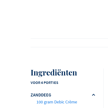
Alle weergeven
Ontdek alle recepten
Ontdek alle tips en verhalen
Ingrediënten
VOOR 4 PORTIES
ZANDDEEG
100 gram Debic Crème