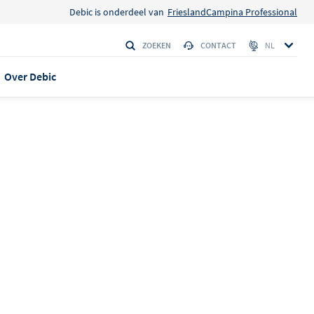
Debic is onderdeel van
FrieslandCampina Professional
ZOEKEN
CONTACT
NL
Over Debic
 EN VERHALEN
anca max
isserie
eplus
 Amerikaanse
den
LE 95
 verschijning