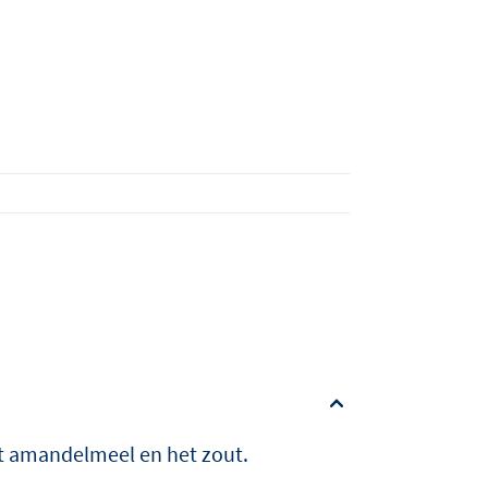
eatie met een
ONTDEK
ONTDEK
MEER
MEER
t amandelmeel en het zout.