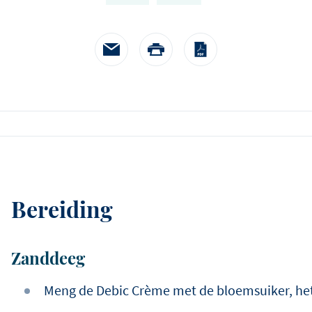
én als onderscheidende cr
twist.
Bereiding
Zanddeeg
Meng de Debic Crème met de bloemsuiker, he