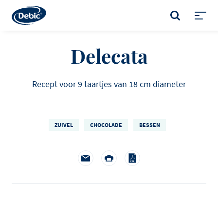
Skip
to
ZOEKEN
main
Toggl
content
menu
Delecata
Recept voor 9 taartjes van 18 cm diameter
ZUIVEL
CHOCOLADE
BESSEN