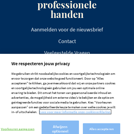
professionele
handen
Aanmelden voor de nieuwsbrief
Contact
Veelgestelde Vragen
We respecteren jouw privacy
We gebruiken strikt noodzakelijke cookies en soortgelijke technologieën om
ervoor te zorgen dat onze website goed functioneert. Door op "Alles
accepteren" te klikken, ga je ermee akkoord dat wij en onze partners cookies
en soortgelijke technologieën gebruiken om jou een optimale online
DISCLAIMER
PRIVACYBELEID
ervaring te bieden. Dit omvat het tonen van gepersonaliseerde inhoud en
advertenties, de mogelijkheid om externe video’s te bekijken en de optie om
COOKIEBELEID
geïntegreerde functies voor sociale media te gebruiken. Kies “Voorkeuren
aanpassen” om een gedetailleerde keuze te maken over welke cookies je wilt
Cookievoorkeuren
in- of uitschakelen.
Lees voor meer informatie onze cookieverklaring.
Afwijzen
Voorkeuren aanpassen
Alles accepteren
optioneel