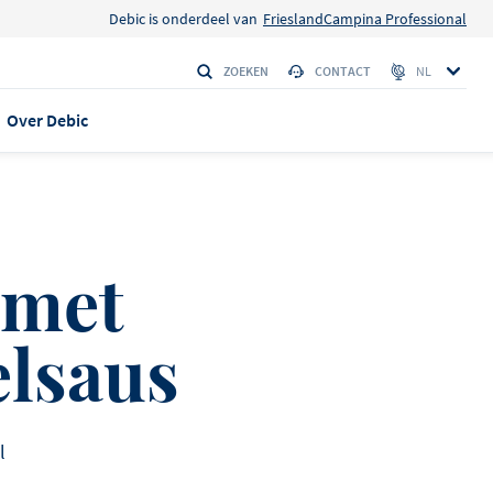
Debic is onderdeel van
FrieslandCampina Professional
ZOEKEN
CONTACT
NL
Over Debic
 EN VERHALEN
 met
anca max
isserie
elsaus
eplus
 Amerikaanse
l
den
LE 95
 verschijning