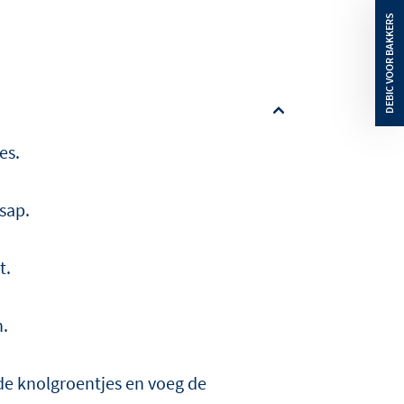
es.
sap.
t.
n.
de knolgroentjes en voeg de