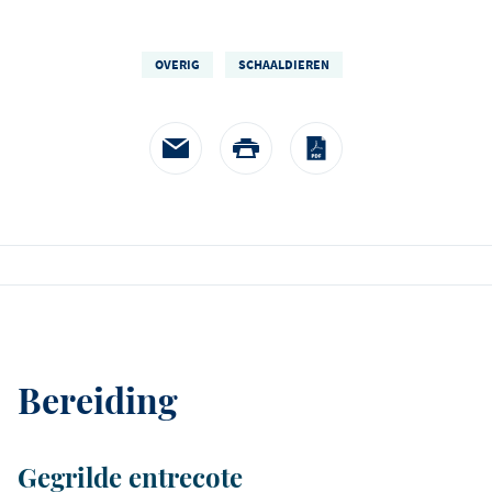
én als onderscheidende cr
twist.
OVERIG
SCHAALDIEREN
Bereiding
Gegrilde entrecote