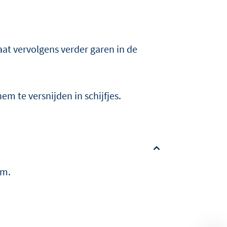
.
aat vervolgens verder garen in de
m te versnijden in schijfjes.
om.