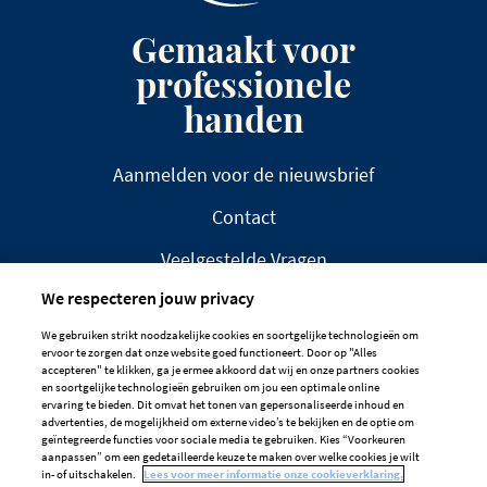
Gemaakt voor
professionele
handen
Aanmelden voor de nieuwsbrief
Contact
Veelgestelde Vragen
We respecteren jouw privacy
We gebruiken strikt noodzakelijke cookies en soortgelijke technologieën om
ervoor te zorgen dat onze website goed functioneert. Door op "Alles
accepteren" te klikken, ga je ermee akkoord dat wij en onze partners cookies
en soortgelijke technologieën gebruiken om jou een optimale online
DISCLAIMER
PRIVACYBELEID
ervaring te bieden. Dit omvat het tonen van gepersonaliseerde inhoud en
advertenties, de mogelijkheid om externe video’s te bekijken en de optie om
COOKIEBELEID
geïntegreerde functies voor sociale media te gebruiken. Kies “Voorkeuren
aanpassen” om een gedetailleerde keuze te maken over welke cookies je wilt
Cookievoorkeuren
in- of uitschakelen.
Lees voor meer informatie onze cookieverklaring.