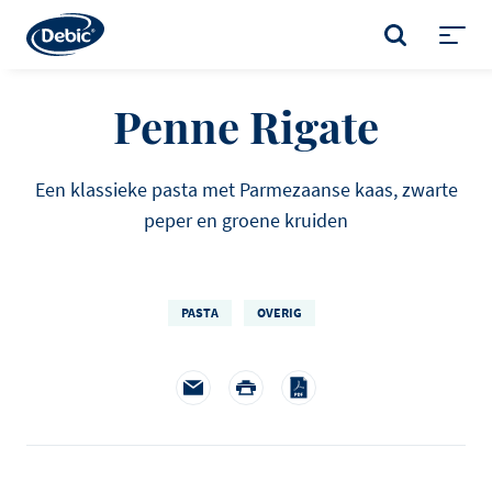
Skip
to
ZOEKEN
main
Toggl
content
menu
Penne Rigate
Een klassieke pasta met Parmezaanse kaas, zwarte
peper en groene kruiden
PASTA
OVERIG