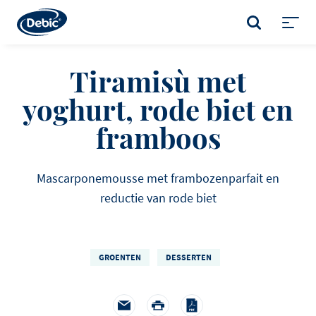
Skip
to
ZOEKEN
main
Toggl
content
menu
Tiramisù met
yoghurt, rode biet en
framboos
Mascarponemousse met frambozenparfait en
reductie van rode biet
GROENTEN
DESSERTEN