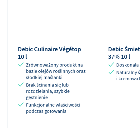
Debic Culinaire Végétop
Debic Śmiet
10 l
37% 10 l
Zrównoważony produkt na
Doskonała 
bazie olejów roślinnych oraz
Naturalny 
słodkiej maślanki
i kremowa 
Brak ścinania się lub
rozdzielania, szybkie
gęstnienie
Funkcjonalne właściwości
podczas gotowania