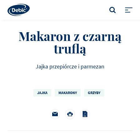
Skip
to
SZUKAJ
main
Toggl
content
menu
Makaron z czarną
truflą
Jajka przepiórcze i parmezan
JAJKA
MAKARONY
GRZYBY