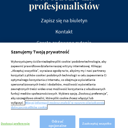
profesjonalistów
Zapisz się na biuletyn
Kontakt
Często zadawane pytania
Szanujemy Twoją prywatność
Wykorzystujemy ściśle niezbędne pliki cookie i podobne technologie, aby
zapewnić prawidłowe działanie naszej witryny internetowej. Klikając
„Akceptuj wszystkie”, wyrażasz zgodę na to, abyśmy my i nasi partnerzy
korzystali z plików cookie i podobnych technologii w celu zapewnienia Ci
ZRZECZENIE ODPOWIEDZIALNOŚCI
optymalnego korzystania z Internetu, co obejmuje wyświetlanie
spersonalizowanych treści i dodatków, możliwość wyświetlania
PRYWATNOŚĆ
zewnętrznych treści wideo oraz możliwość korzystania z wbudowanych
funkcji mediów społecznościowych. Wybierz opcję „Dostosuj preferencje”,
ZASADY DOTYCZĄCE PLIKÓW COOKIE
aby szczegółowo określić, które pliki cookie chcesz włączyć lub
wyłączyć.
Więcej informacji możesz znaleźć w naszym oświadczeniu
Preferencje Dotyczące Plików Cookie
dotyczącym plików cookie
Odrzuć
Dostosuj preferencje
Zaakceptuj wszystko
opcjonalne