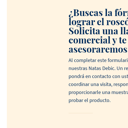
¿Buscas la fó
lograr el rosc
Solicita una 
Ver todos los productos
Ver todas las recetas
comercial y te
asesoraremos
Al completar este formulari
nuestras Natas Debic. Un r
pondrá en contacto con ust
coordinar una visita, respo
proporcionarle una muestra
probar el producto.