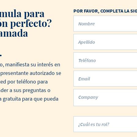
rmula para
POR FAVOR, COMPLETA LA S
ón perfecto?
Nombre
llamada
Apellido
.
Teléfono
o, manifiesta su interés en
epresentante autorizado se
Email
ed por teléfono para
nder a sus preguntas o
Company
 gratuita para que pueda
¿Cuál es tu rol?