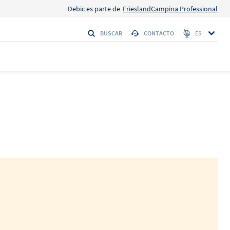
Debic es parte de
FrieslandCampina Professional
BUSCAR
CONTACTO
ES
S
 Firmeza
HI
Debic Nata
o
 con la máxima