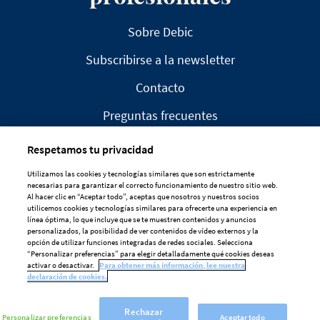
Sobre Debic
Subscribirse a la newsletter
Contacto
Preguntas frecuentes
Respetamos tu privacidad
Utilizamos las cookies y tecnologías similares que son estrictamente
necesarias para garantizar el correcto funcionamiento de nuestro sitio web.
Al hacer clic en “Aceptar todo”, aceptas que nosotros y nuestros socios
AVISO LEGAL
utilicemos cookies y tecnologías similares para ofrecerte una experiencia en
línea óptima, lo que incluye que se te muestren contenidos y anuncios
DECLARACIÓN DE PRIVACIDAD
personalizados, la posibilidad de ver contenidos de vídeo externos y la
opción de utilizar funciones integradas de redes sociales. Selecciona
POLÍTICA DE COOKIES
“Personalizar preferencias” para elegir detalladamente qué cookies deseas
activar o desactivar.
Para obtener más información, lee nuestra
Preferencias De Cookies
declaración de cookies.
Rechazar
Personalizar preferencias
Aceptar todo