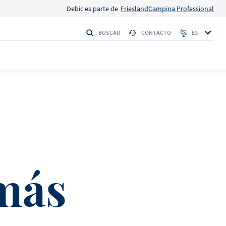
Debic es parte de
FrieslandCampina Professional
BUSCAR
CONTACTO
ES
S
 Firmeza
HI
más
Debic Nata
o
 con la máxima