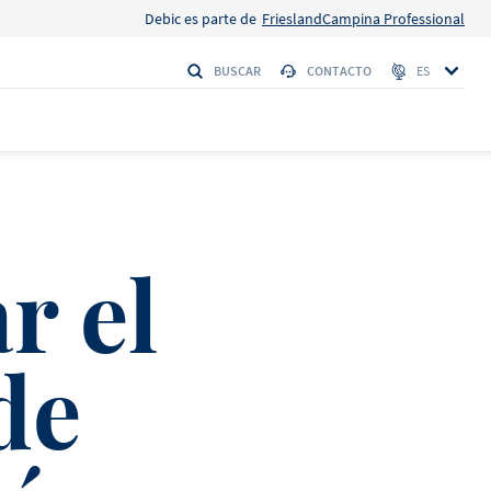
Debic es parte de
FrieslandCampina Professional
BUSCAR
CONTACTO
ES
S
r el
 Firmeza
HI
de
Debic Nata
o
 con la máxima