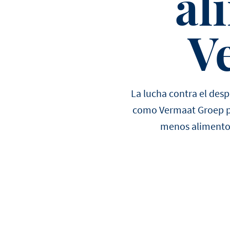
al
V
Ver todos los productos
Ver todas las recetas
La lucha contra el desp
como Vermaat Groep po
menos alimentos 