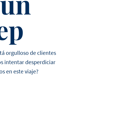
gún
ep
HTTPS://WW
HTTPS://WW
ES/PRODUCT
ES/RECETAS
NATA-
HIROSHI
PLUS-
FIRMEZA-
Y-
tá orgulloso de clientes
RENDIMIEN
 intentar desperdiciar
1L
os en este viaje?