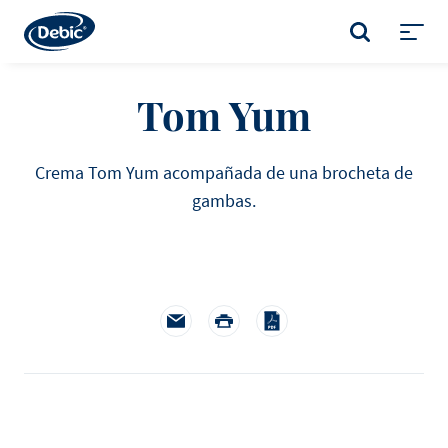
Skip
to
BUSCAR
main
Toggl
content
menu
Tom Yum
Crema Tom Yum acompañada de una brocheta de
gambas.