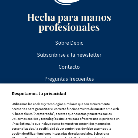
Hecha para manos
profesionales
Sobre Debic
Subscribirse a la newsletter
Contacto
Preguntas frecuentes
Respetamos tu privacidad
Utilizamos las cookies y tecnologías similares que son estrictamente
necesarias para garantizar el correcto funcionamiento de nuestro sitio web.
Al hacer clic en “Aceptar todo”, aceptas que nosotros y nuestros socios
AVISO LEGAL
utilicemos cookies y tecnologías similares para ofrecerte una experiencia en
línea óptima, lo que incluye que se te muestren contenidos y anuncios
DECLARACIÓN DE PRIVACIDAD
personalizados, la posibilidad de ver contenidos de vídeo externos y la
opción de utilizar funciones integradas de redes sociales. Selecciona
POLÍTICA DE COOKIES