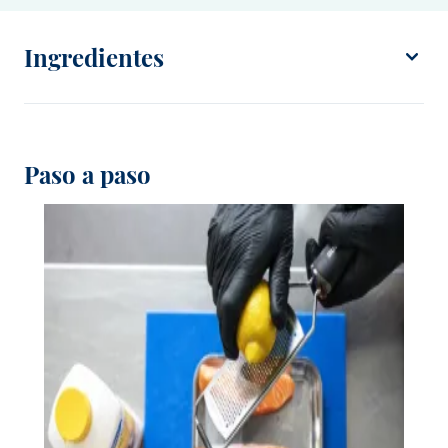
Ingredientes
Debic Saltear & Asar
Pescado
sal
Paso a paso