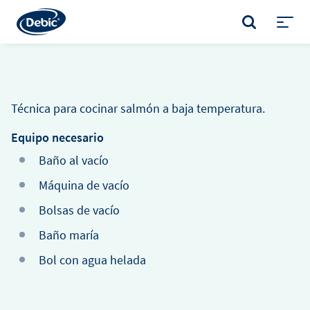
Skip
to
BUSCAR
main
Toggl
content
menu
Técnica para cocinar salmón a baja temperatura.
Equipo necesario
Baño al vacío
Máquina de vacío
Bolsas de vacío
Baño maría
Bol con agua helada