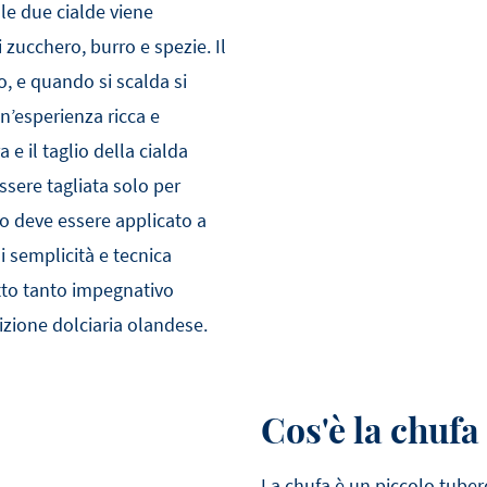
 le due cialde viene
 zucchero, burro e spezie. Il
, e quando si scalda si
’esperienza ricca e
e il taglio della cialda
ssere tagliata solo per
no deve essere applicato a
 semplicità e tecnica
tto tanto impegnativo
dizione dolciaria olandese.
Cos'è la chufa
La chufa è un piccolo tuber