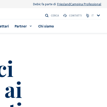
Debic fa parte di
FrieslandCampina Professional
CERCA
CONTATTI
IT
ettari
Partner
Chi siamo
ci
e della
e della
a i
a i
 ai
ovare
ovare
ERIA
ERIA