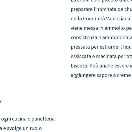
preparare l’horchata de chu
della Comunità Valenciana. 
viene messa in ammollo per 
consistenza e ammorbidirla
pressata per estrarne il li
essiccata e macinata per ott
biscotti. Può anche essere i
aggiungere sapore a creme e
?
n ogni cucina e panetteria:
za e svolge un ruolo