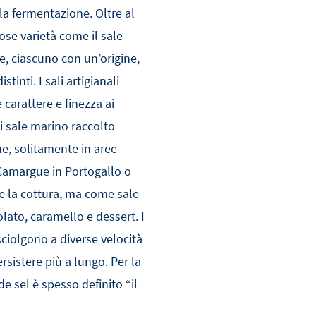
a fermentazione. Oltre al
se varietà come il sale
de, ciascuno con un’origine,
inti. I sali artigianali
carattere e finezza ai
 di sale marino raccolto
e, solitamente in aree
Camargue in Portogallo o
e la cottura, ma come sale
olato, caramello e dessert. I
 sciolgono a diverse velocità
rsistere più a lungo. Per la
 de sel è spesso definito “il