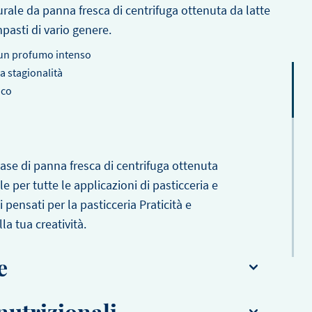
ale da panna fresca di centrifuga ottenuta da latte
pasti di vario genere.
LEGGI
LEGGI
e un profumo intenso
LA
LA
la stagionalità
NOTIZIA
NOTIZIA
ico
base di panna fresca di centrifuga ottenuta
e per tutte le applicazioni di pasticceria e
i pensati per la pasticceria Praticità e
la tua creatività.
e
zione (max. 7°C)
nutrizionali