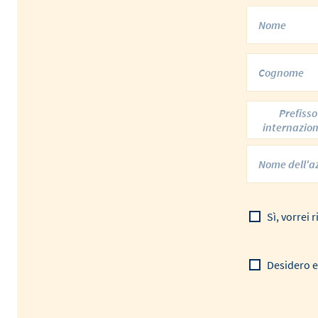
Prefisso
internazio
Sì, vorrei
Desidero e