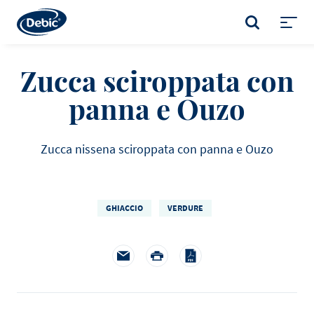
Skip
to
CERCA
main
Toggl
content
menu
Zucca sciroppata con
panna e Ouzo
Zucca nissena sciroppata con panna e Ouzo
GHIACCIO
VERDURE