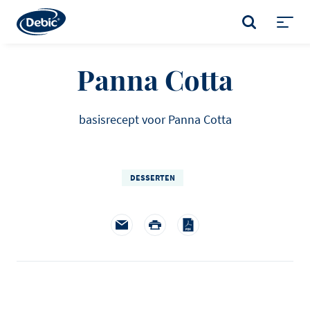
Skip
to
ZOEKEN
main
Toggl
content
menu
Panna Cotta
basisrecept voor Panna Cotta
DESSERTEN