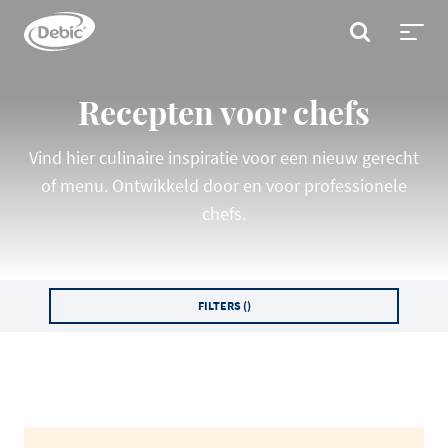
Skip
to
ZOEKEN
main
Toggl
content
menu
Recepten voor chefs
Vind hier culinaire inspiratie voor een nieuw gerecht
of menu. Ontwikkeld door en voor professionele
chefs.
FILTERS (
)