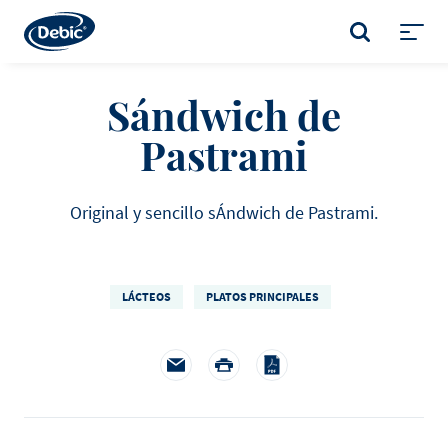
Skip
to
BUSCAR
main
Toggl
content
menu
Sándwich de
Pastrami
Original y sencillo sÁndwich de Pastrami.
LÁCTEOS
PLATOS PRINCIPALES