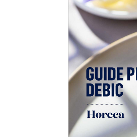
à la crème de mouta
heureux de nous aider à r
accompagnés d'épinards
histoire.
pommes paille