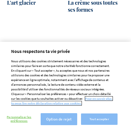
L'art glacier
La crème sous toutes
ses formes
Nous respectons ta vie privée
Nous utilisons des cookies strictement nécessaires et des technologies
similaires pour faire en sorte que notre site Web fonctionne correctement.
En cliquant sur « Tout accepter », tu acceptes que nous et nos partenaires
utilisions des cookies et des technologies similaires pour te proposer une
expérience en ligne optimale, notamment avec l’affichage de contenus et
d’annonces personnalisés, la lecture de contenu vidéo externe et la
Techniques de
Parfait Debic en pots :
possibilité d’utiliser des fonctionnalités de réseaux sociaux intégrées.
Clique sur « Personnaliser les préférences » pour effectuer un choix détaillé
dressage pour crème
Apportez une valeur
sur les cookies que tu souhaites activer ou désactiver.
Pour en savoir plus,
fraîche glaçages
ajoutée aux crèmes
tu peux lire notre déclaration relative aux cookies.
glacées
Personnaliser les
Option de rejet
Tout accepter
préférences