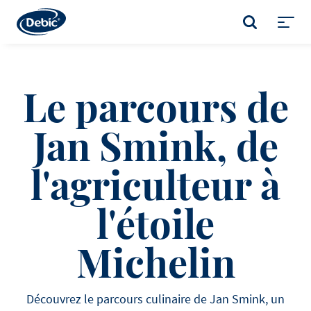
Skip
to
RECHERCHER
main
Toggl
content
menu
Le parcours de
Jan Smink, de
l'agriculteur à
l'étoile
Michelin
Découvrez le parcours culinaire de Jan Smink, un