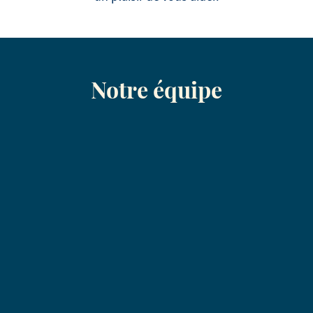
à la crème de mouta
heureux de nous aider à r
accompagnés d'épinards
histoire.
pommes paille
Notre équipe