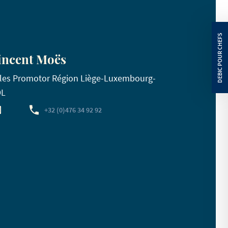
incent Moës
les Promotor Région Liège-Luxembourg-
DL
+32 (0)476 34 92 92