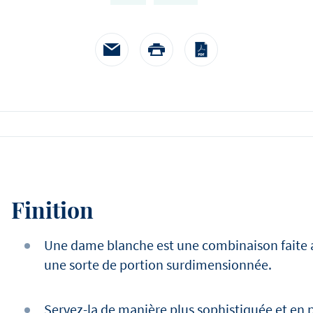
à la crème de mouta
heureux de nous aider à r
accompagnés d'épinards
histoire.
pommes paille
Finition
Une dame blanche est une combinaison faite 
une sorte de portion surdimensionnée.
Servez-la de manière plus sophistiquée et en p