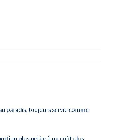
mascarpone
rde
aconter notre
 et de
Aux figues caramélisées, gel Passito,
miel et vinaigre balsamique
PLUS
DÉCOUVREZ
LISEZ
DÉCOUVR
LISEZ
D'INFO
DEBIC
L'ARTICLE
DEBIC
L'ARTICLE
CRÈME
CULINAIR
PLUS
ORIGINAL
MASCARPONE
au paradis, toujours servie comme
ortion plus petite à un coût plus