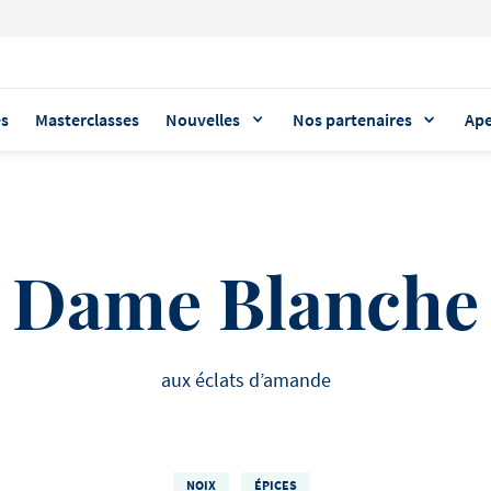
es
Masterclasses
Nouvelles
Nos partenaires
Ape
THÈMES POPULAIRES
DÉCOUVREZ NOS PRODUITS
REGARDEZ LES DERNIÈRES AR
Dame Blanche
SOUPE
Debic Crème Plus
Debic veut faire la
Debic ambassad
Mascarpone
différence
AMBASSADEUR
Debic Crème Plus Mascarpon
Nous travaillons en perman
TAKEAWAY
S'il y a une chose dont n
produit polyvalent par exce
mise en place d'une chaîne l
aux éclats d’amande
particulièrement fiers, ce 
PÂTES
pour votre cuisine. Sa saveu
entièrement durable. Déco
ambassadeurs du monde en
sa texture onctueuse en fon
comment Debic s'y prend.
FRUIT
Ris de veau s
idéale de vos mets salés c
chefs et des pâtissiers cél
vos mets sucrés.
croient en Debic et qui son
NOIX
ÉPICES