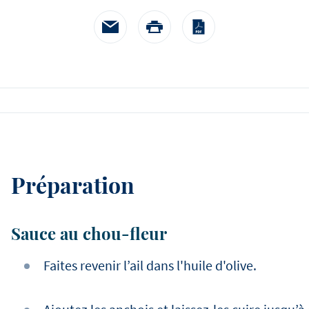
à la crème de mouta
heureux de nous aider à r
accompagnés d'épinards
histoire.
pommes paille
Préparation
Sauce au chou-fleur
Faites revenir l’ail dans l'huile d'olive.