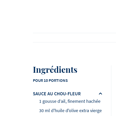
Voir tous les produits
Regardez toutes les recettes
Lire toutes les articles
Ingrédients
POUR 10 PORTIONS
SAUCE AU CHOU-FLEUR
1 gousse d’ail, finement hachée
30 ml d'huile d'olive extra vierge