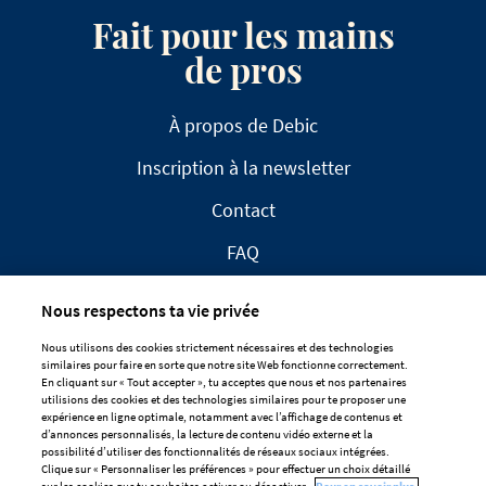
Fait pour les mains
de pros
À propos de Debic
Inscription à la newsletter
Contact
FAQ
Nous respectons ta vie privée
Nous utilisons des cookies strictement nécessaires et des technologies
similaires pour faire en sorte que notre site Web fonctionne correctement.
En cliquant sur « Tout accepter », tu acceptes que nous et nos partenaires
CLAUSE DE NON-RESPONSABILITÉ
utilisions des cookies et des technologies similaires pour te proposer une
expérience en ligne optimale, notamment avec l’affichage de contenus et
DÉCLARATION DE CONFIDENTIALITÉ
d’annonces personnalisés, la lecture de contenu vidéo externe et la
POLITIQUE EN MATIÈRE DE COOKIES
possibilité d’utiliser des fonctionnalités de réseaux sociaux intégrées.
Clique sur « Personnaliser les préférences » pour effectuer un choix détaillé
Préférences De Cookies
sur les cookies que tu souhaites activer ou désactiver.
Pour en savoir plus,