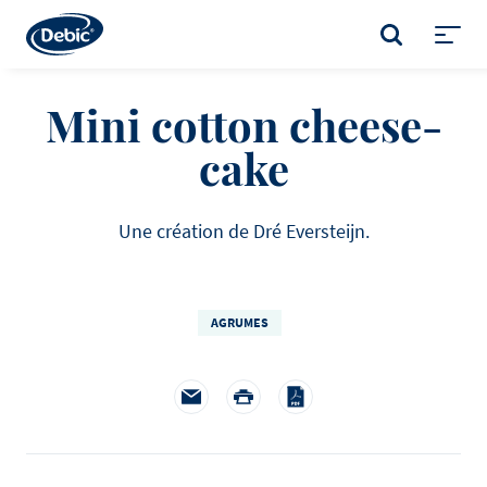
Skip
to
RECHERCHER
main
Toggl
content
menu
Mini cotton cheese-
cake
Une création de Dré Eversteijn.
AGRUMES