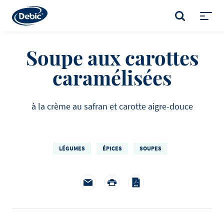
Skip
to
RECHERCHER
main
Toggl
content
menu
Soupe aux carottes
caramélisées
à la crème au safran et carotte aigre-douce
LÉGUMES
ÉPICES
SOUPES