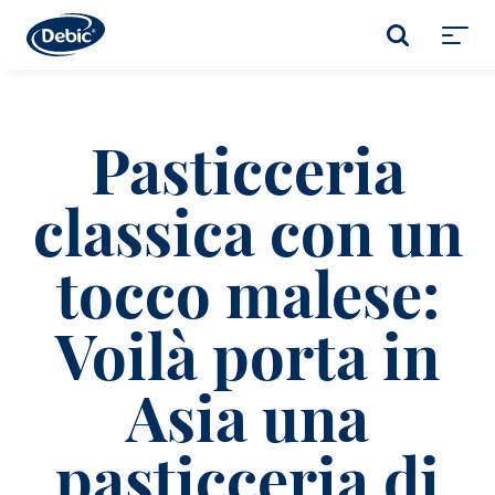
Skip
to
CERCA
main
Toggl
content
menu
Pasticceria
classica con un
tocco malese:
Voilà porta in
Asia una
pasticceria di