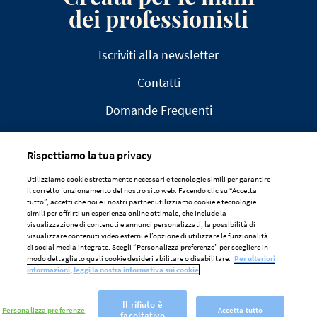
dei professionisti
Iscriviti alla newsletter
Contatti
Domande Frequenti
Rispettiamo la tua privacy
Utilizziamo cookie strettamente necessari e tecnologie simili per garantire
il corretto funzionamento del nostro sito web. Facendo clic su “Accetta
AVVISO LEGALE
tutto”, accetti che noi e i nostri partner utilizziamo cookie e tecnologie
simili per offrirti un’esperienza online ottimale, che include la
DICHIARAZIONE SULLA PRIVACY
visualizzazione di contenuti e annunci personalizzati, la possibilità di
visualizzare contenuti video esterni e l’opzione di utilizzare le funzionalità
POLITICA SUI COOKIE
di social media integrate. Scegli “Personalizza preferenze” per scegliere in
modo dettagliato quali cookie desideri abilitare o disabilitare.
Per ulteriori
Preferenze Dei Cookie
informazioni, leggi la nostra informativa sui cookie
Il rifiuto è
Personalizza preferenze
Accetta tutto
facoltativo