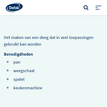
Skip
to
ZOEKEN
main
Toggl
content
menu
Het maken van een deeg dat in veel toepassingen
gebruikt kan worden
Benodigdheden
pan
weegschaal
spatel
keukenmachine