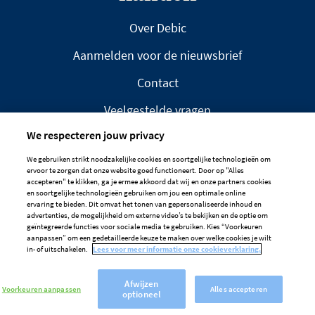
Over Debic
Aanmelden voor de nieuwsbrief
Contact
Veelgestelde vragen
We respecteren jouw privacy
We gebruiken strikt noodzakelijke cookies en soortgelijke technologieën om
ervoor te zorgen dat onze website goed functioneert. Door op "Alles
accepteren" te klikken, ga je ermee akkoord dat wij en onze partners cookies
en soortgelijke technologieën gebruiken om jou een optimale online
DISCLAIMER
PRIVACYBELEID
ervaring te bieden. Dit omvat het tonen van gepersonaliseerde inhoud en
advertenties, de mogelijkheid om externe video’s te bekijken en de optie om
COOKIEBELEID
geïntegreerde functies voor sociale media te gebruiken. Kies “Voorkeuren
aanpassen” om een gedetailleerde keuze te maken over welke cookies je wilt
Cookievoorkeuren
in- of uitschakelen.
Lees voor meer informatie onze cookieverklaring.
Afwijzen
Voorkeuren aanpassen
Alles accepteren
optioneel