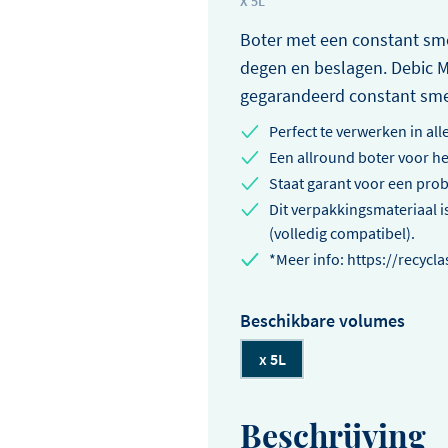
kalfszweveri
X 5L
vertellen.
Boter met een constant smel
in een mosterdroomsa
degen en beslagen. Debic Me
spinazie en pommes pa
gegarandeerd constant sme
Perfect te verwerken in all
Een allround boter voor h
Staat garant voor een pr
Dit verpakkingsmateriaal is
(volledig compatibel).
*Meer info: https://recycla
Beschikbare volumes
x 5L
Beschrijving