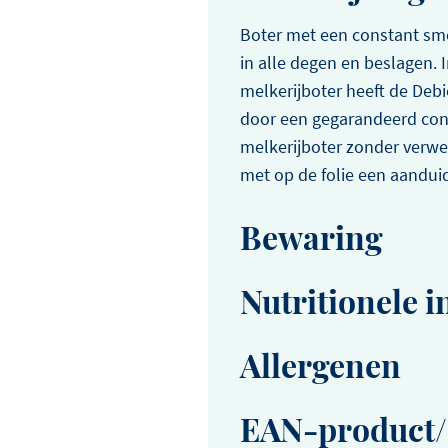
Boter met een constant sme
in alle degen en beslagen. 
melkerijboter heeft de Debi
door een gegarandeerd con
melkerijboter zonder verwe
met op de folie een aanduid
Bewaring
Gekoeld (max. +7°C) en 
Nutritionele i
Ingrediënten
Allergenen
BOTER (min. 82% melkvet).
Bevat: Melk en derivaten
EAN-product/