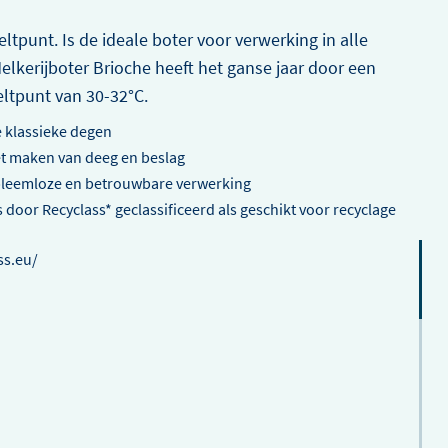
ken
Met gekaramelliseerde vijgen,
tpunt. Is de ideale boter voor verwerking in alle
Passito-gel, honing en
us met
balsamicoazijn
lkerijboter Brioche heeft het ganse jaar door een
illes
MEER
DEBIC
LEES
DEBIC
LEES
INFO
ltpunt van 30-32°C.
ROOM
HET
CULINAIR
HET
PLUS
ARTIKEL
ORIGINAL
ARTIKEL
e klassieke degen
MASCARPONE
ONTDEKK
et maken van deeg en beslag
ONTDEKKEN
obleemloze en betrouwbare verwerking
 door Recyclass* geclassificeerd als geschikt voor recyclage
ss.eu/