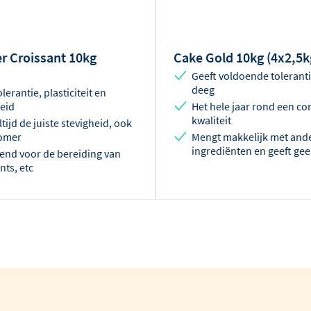
r Croissant 10kg
Cake Gold 10kg (4x2,5k
Geeft voldoende tolerant
deeg
lerantie, plasticiteit en
heid
Het hele jaar rond een co
kwaliteit
ltijd de juiste stevigheid, ook
zomer
Mengt makkelijk met and
ingrediënten en geeft gee
kend voor de bereiding van
nts, etc