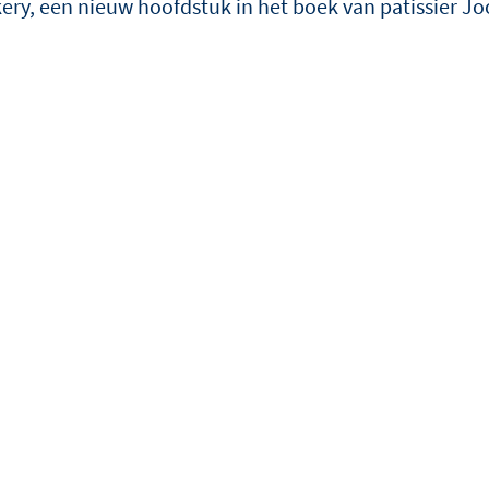
ry, een nieuw hoofdstuk in het boek van patissier Joo
én als onderscheidende cr
twist.