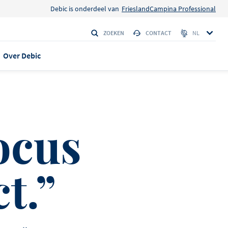
Debic is onderdeel van
FrieslandCampina Professional
ZOEKEN
CONTACT
NL
Over Debic
 EN VERHALEN
ocus
anca max
isserie
t.”
eplus
 Amerikaanse
den
LE 95
 verschijning