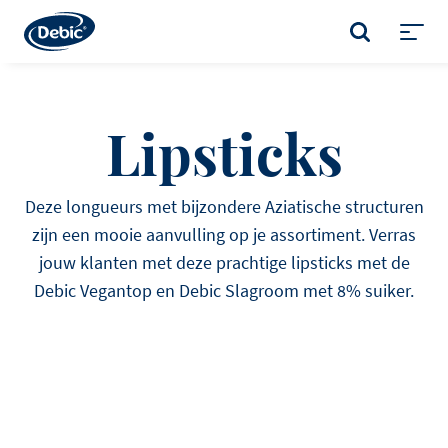
Skip
to
ZOEKEN
main
Toggl
content
menu
Lipsticks
Deze longueurs met bijzondere Aziatische structuren
zijn een mooie aanvulling op je assortiment. Verras
jouw klanten met deze prachtige lipsticks met de
Debic Vegantop en Debic Slagroom met 8% suiker.