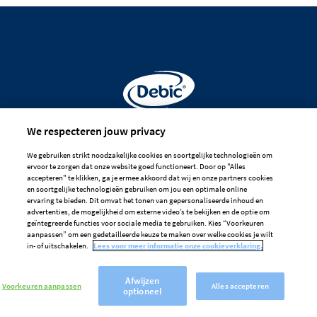
Gemaakt voor
We respecteren jouw privacy
professionele
We gebruiken strikt noodzakelijke cookies en soortgelijke technologieën om
ervoor te zorgen dat onze website goed functioneert. Door op "Alles
handen
accepteren" te klikken, ga je ermee akkoord dat wij en onze partners cookies
en soortgelijke technologieën gebruiken om jou een optimale online
ervaring te bieden. Dit omvat het tonen van gepersonaliseerde inhoud en
advertenties, de mogelijkheid om externe video’s te bekijken en de optie om
Aanmelden voor de nieuwsbrief
geïntegreerde functies voor sociale media te gebruiken. Kies “Voorkeuren
aanpassen” om een gedetailleerde keuze te maken over welke cookies je wilt
Contact
in- of uitschakelen.
Lees voor meer informatie onze cookieverklaring.
Veelgestelde Vragen
Afwijzen
Voorkeuren aanpassen
Alles accepteren
optioneel