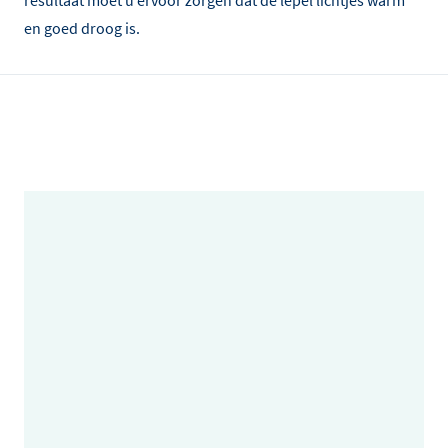
resultaat moet u ervoor zorgen dat de lepel lichtjes warm
en goed droog is.