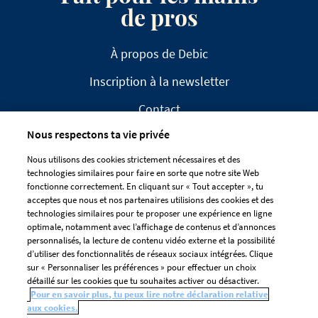
de pros
À propos de Debic
Inscription à la newsletter
Contact
Nous respectons ta vie privée
FAQ
Nous utilisons des cookies strictement nécessaires et des
technologies similaires pour faire en sorte que notre site Web
fonctionne correctement. En cliquant sur « Tout accepter », tu
acceptes que nous et nos partenaires utilisions des cookies et des
technologies similaires pour te proposer une expérience en ligne
optimale, notamment avec l’affichage de contenus et d’annonces
CLAUSE DE NON-RESPONSABILITÉ
personnalisés, la lecture de contenu vidéo externe et la possibilité
DÉCLARATION DE CONFIDENTIALITÉ
d’utiliser des fonctionnalités de réseaux sociaux intégrées. Clique
sur « Personnaliser les préférences » pour effectuer un choix
GESTION DES COOKIES
détaillé sur les cookies que tu souhaites activer ou désactiver.
Préférences De Cookies
Pour en savoir plus, tu peux lire notre déclaration relative
aux cookies.