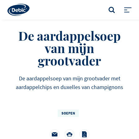
Skip
to
ZOEKEN
main
Toggl
content
menu
De aardappelsoep
van mijn
grootvader
De aardappelsoep van mijn grootvader met
aardappelchips en duxelles van champignons
SOEPEN