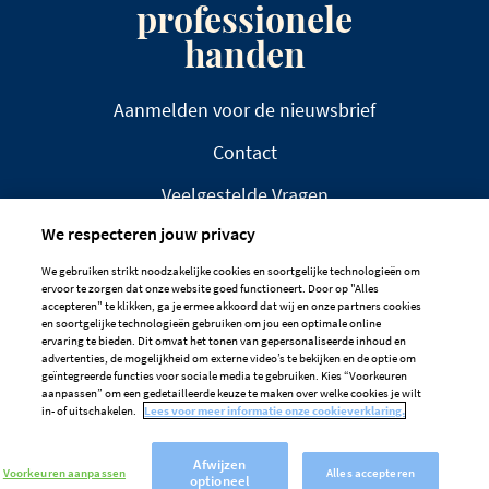
professionele
handen
Aanmelden voor de nieuwsbrief
Contact
Veelgestelde Vragen
We respecteren jouw privacy
We gebruiken strikt noodzakelijke cookies en soortgelijke technologieën om
ervoor te zorgen dat onze website goed functioneert. Door op "Alles
accepteren" te klikken, ga je ermee akkoord dat wij en onze partners cookies
en soortgelijke technologieën gebruiken om jou een optimale online
DISCLAIMER
PRIVACYBELEID
ervaring te bieden. Dit omvat het tonen van gepersonaliseerde inhoud en
advertenties, de mogelijkheid om externe video’s te bekijken en de optie om
COOKIEBELEID
geïntegreerde functies voor sociale media te gebruiken. Kies “Voorkeuren
aanpassen” om een gedetailleerde keuze te maken over welke cookies je wilt
Cookievoorkeuren
in- of uitschakelen.
Lees voor meer informatie onze cookieverklaring.
Afwijzen
Voorkeuren aanpassen
Alles accepteren
optioneel