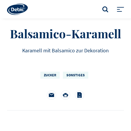
Skip
to
SUCHE
main
Toggl
content
menu
Balsamico-Karamell
Karamell mit Balsamico zur Dekoration
ZUCKER
SONSTIGES