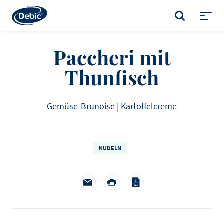
Skip
to
SUCHE
main
Toggl
content
menu
Paccheri mit
Thunfisch
Gemüse-Brunoise | Kartoffelcreme
NUDELN