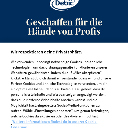
Geschaffen für die
Hände von Profis
Anmeldung zum Newsletter
Wir respektieren deine Privatsphäre.
Kontakt
Wir verwenden unbedingt notwendige Cookies und ähnliche
Häufig gestellte Fragen
Technologien, um das ordnungsgemäße Funktionieren unserer
Website zu gewährleisten. Indem du auf „Alles akzeptieren“
klickst, erklärst du dich damit einverstanden, dass wir und unsere
Partner Cookies und ähnliche Technologien verwenden, um dir
ein optimales Online-Erlebnis zu bieten. Dazu gehört, dass dir
personalisierte Inhalte und Werbeanzeigen angezeigt werden,
dass du dir externe Videoinhalte ansehen kannst und die
IMPRESSUM
DATENSCHUTZRICHTLINIE
Möglichkeit hast, eingebettete Social-Media-Funktionen zu
nutzen. Wähle „Einstellungen anpassen“, um genau festzulegen,
COOKIE-RICHTLINIEN
welche Cookies du aktivieren oder deaktivieren möchtest.
Cookie-Einstellungen
Weitere Informationen findest du in unserer Cookie-
Erklärung.