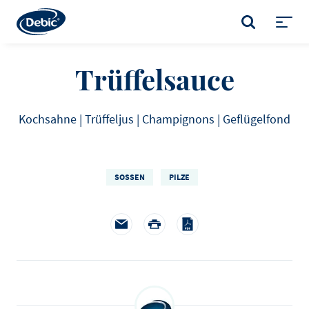
Skip
to
SUCHE
main
Toggl
content
menu
Trüffelsauce
Kochsahne | Trüffeljus | Champignons | Geflügelfond
SOSSEN
PILZE