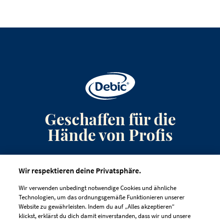
Geschaffen für die
Hände von Profis
Anmeldung zum Newsletter
Wir respektieren deine Privatsphäre.
Kontakt
Wir verwenden unbedingt notwendige Cookies und ähnliche
Häufig gestellte Fragen
Technologien, um das ordnungsgemäße Funktionieren unserer
Website zu gewährleisten. Indem du auf „Alles akzeptieren“
klickst, erklärst du dich damit einverstanden, dass wir und unsere