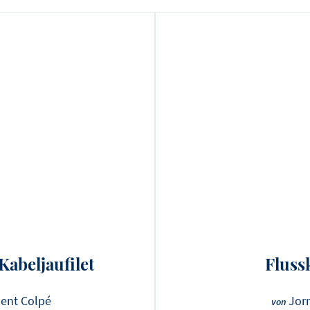
Kabeljaufilet
Fluss
ent Colpé
Jorn
von