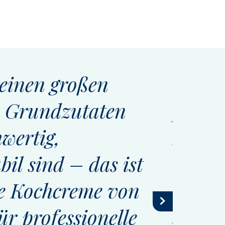
 einen großen
"Die D
ie Grundzutaten
perfek
hwertig,
Küche.
bil sind – das ist
um Ar
ie Kochcreme von
heben.
ür professionelle
sowoh