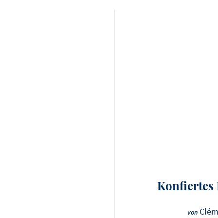
Konfiertes 
Clém
von