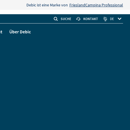
Debic ist eine Marke von
FrieslandCampina Professional
SUCHE
KONTAKT
DE
ht
Über Debic
sis
olat
 der 1-L-
ubereitung der
usse
Tripple chocolate
Chocolat.