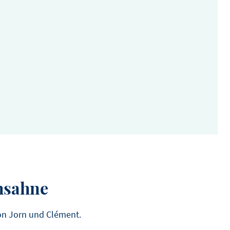
 verbessert."
SIE SEINE GESCHICHTE
, ITTERVOORT, NIEDERLANDE
chsahne
on Jorn und Clément.