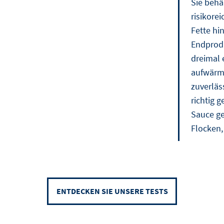
Sie behä
risikore
Fette hi
Endprodu
dreimal 
aufwärme
zuverläs
richtig g
Sauce ge
Flocken,
ENTDECKEN SIE UNSERE TESTS