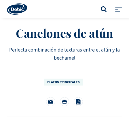
Skip
to
BUSCAR
main
Toggl
content
menu
Canelones de atún
Perfecta combinación de texturas entre el atún y la
bechamel
PLATOS PRINCIPALES