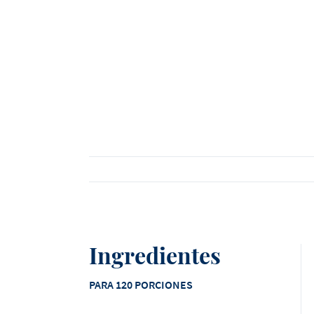
Ver todos los productos
Ver todas las recetas
Ingredientes
PARA 120 PORCIONES