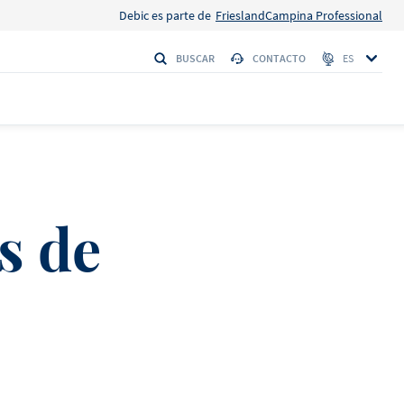
Debic es parte de
FrieslandCampina Professional
BUSCAR
CONTACTO
ES
S
s de
 Firmeza
HI
Debic Nata
o
 con la máxima