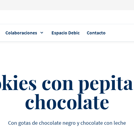
Colaboraciones
Espacio Debic
Contacto
TEMAS POPULARES
VER LAS RECETAS DESTACADA
POSTRES & SALSAS
kies con pepita
CROQUETA
HELADOS & BATIDOS
Debic Nata Plus
JARDÍN HIROS
AMBASSADOR
QUESO
y Rendimiento
chocolate
GLASEADO
Con Debic Queso Crema y 
Plus Firmeza y Rendimient
¡El sabor de la nata fresca
estabilidad!
Con gotas de chocolate negro y chocolate con leche