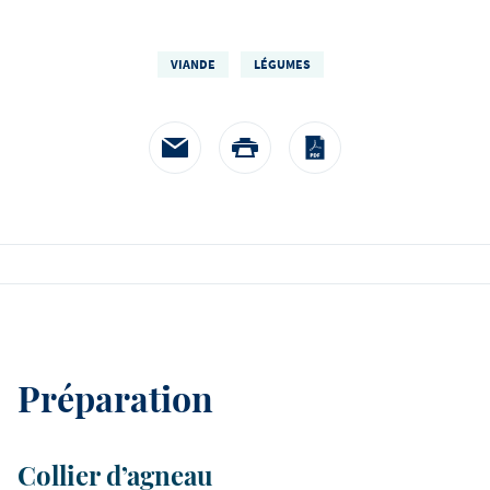
à la crème de mouta
heureux de nous aider à r
accompagnés d'épinards
histoire.
pommes paille
VIANDE
LÉGUMES
Préparation
Collier d’agneau