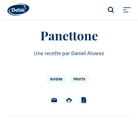
Skip
to
RECHERCHER
main
Toggl
content
menu
Panettone
Une recette par Daniel Alvarez
DIVERS
FRUITS