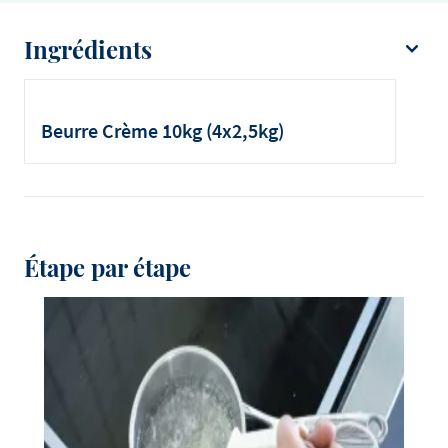
Ingrédients
de Debic beurre Crème
de sucre
Beurre Crème 10kg (4x2,5kg)
d'eau
de jaunes d'oeufs
Étape par étape