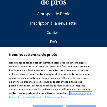
de pros
À propos de Debic
Inscription à la newsletter
Contact
FAQ
Nous respectons ta vie privée
Nous utilisons des cookies strictement nécessaires et des technologies
similaires pour faire en sorte que notre site Web fonctionne correctement.
En cliquant sur « Tout accepter », tu acceptes que nous et nos partenaires
CLAUSE DE NON-RESPONSABILITÉ
utilisions des cookies et des technologies similaires pour te proposer une
expérience en ligne optimale, notamment avec l’affichage de contenus et
DÉCLARATION DE CONFIDENTIALITÉ
d’annonces personnalisés, la lecture de contenu vidéo externe et la
POLITIQUE EN MATIÈRE DE COOKIES
possibilité d’utiliser des fonctionnalités de réseaux sociaux intégrées.
Clique sur « Personnaliser les préférences » pour effectuer un choix détaillé
Préférences De Cookies
sur les cookies que tu souhaites activer ou désactiver.
Pour en savoir plus,
tu peux lire notre déclaration relative aux cookies.