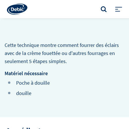
Skip
to
RECHERCHER
main
Toggl
content
menu
Cette technique montre comment fourrer des éclairs
avec de la crème fouettée ou d'autres fourrages en
seulement 5 étapes simples.
Matériel nécessaire
Poche à douille
douille