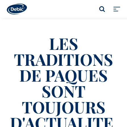
Skip
to
RECHERCHE
main
Toggl
content
menu
LES
TRADITIONS
DE PAQUES
SONT
TOUJOURS
D'ACTUALITE