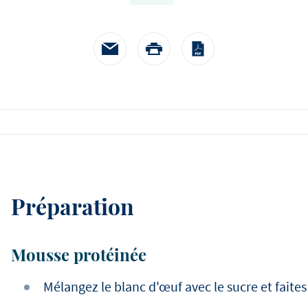
chefs cuisiniers et des pâti
célèbres qui croient en Deb
toujours ravis de nous aid
notre histoire. Nos ambas
expliqueront comment ils tr
qu'ils considèrent comme 
pourquoi ils ont choisi de t
Debic.
Préparation
Mousse protéinée
Mélangez le blanc d'œuf avec le sucre et faites