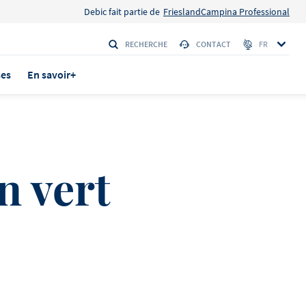
Debic fait partie de
FrieslandCampina Professional
RECHERCHE
CONTACT
FR
ses
En savoir+
n vert
rs
TÉ ! Le
utes les
ous sommes
sont nos
tier, des