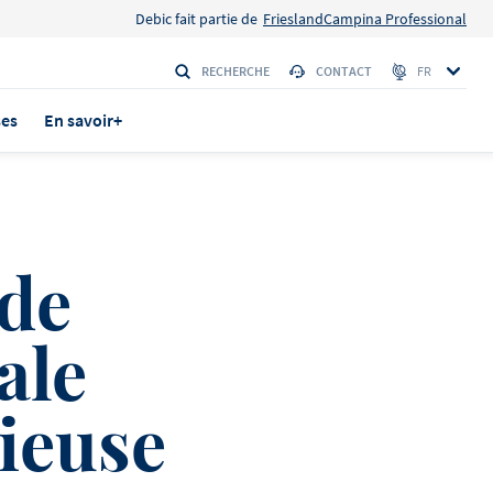
Debic fait partie de
FrieslandCampina Professional
RECHERCHE
CONTACT
FR
ses
En savoir+
 de
rs
ale
TÉ ! Le
utes les
ous sommes
cieuse
sont nos
tier, des