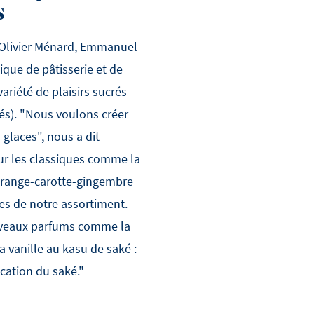
s
d'Olivier Ménard, Emmanuel
ique de pâtisserie et de
ariété de plaisirs sucrés
cés). "Nous voulons créer
glaces", nous a dit
r les classiques comme la
l'orange-carotte-gingembre
es de notre assortiment.
veaux parfums comme la
la vanille au kasu de saké :
ication du saké."