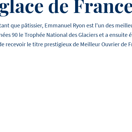
glace de Franc
chefs cuisiniers et des pâti
célèbres qui croient en Deb
toujours ravis de nous aid
nt que pâtissier, Emmanuel Ryon est l'un des meilleurs
notre histoire. Nos ambas
ées 90 le Trophée National des Glaciers et a ensuite
expliqueront comment ils tr
qu'ils considèrent comme 
 recevoir le titre prestigieux de Meilleur Ouvrier de F
pourquoi ils ont choisi de t
Debic.