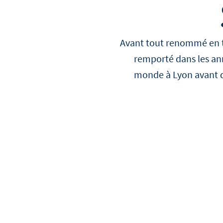
Voir toutes les recettes
Avant tout renommé en ta
remporté dans les ann
Voir tous les produits
monde à Lyon avant de