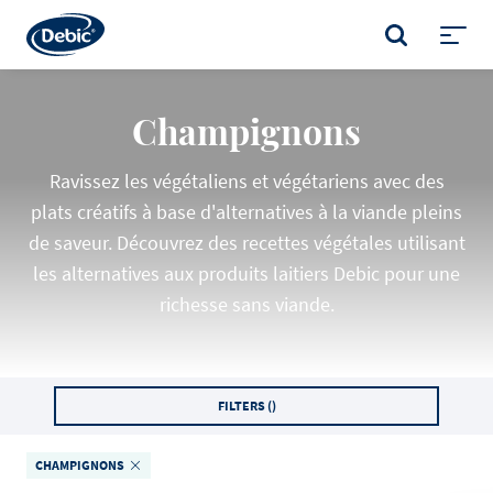
Skip
to
RECHERCHE
main
Toggl
content
menu
Champignons
Ravissez les végétaliens et végétariens avec des
plats créatifs à base d'alternatives à la viande pleins
de saveur. Découvrez des recettes végétales utilisant
les alternatives aux produits laitiers Debic pour une
richesse sans viande.
FILTERS (
)
CHAMPIGNONS